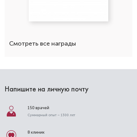
Стоматолог-терапевт
Специальность: терапия
Стаж работы: 9 лет
Смотреть все награды
Напишите на личную почту
150 врачей
Абачараев Асадуллах
Суммарный опыт – 1300 лет
Мурсаидович
Стоматолог-терапевт
8 клиник
Специальность: терапия