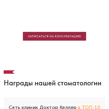
Гогия Тинатин Тенгизовна
Стоматолог-терапевт
Специальность: руководящий отдел,
ЗАПИСАТЬСЯ НА КОНСУЛЬТАЦИЮ
терапия
Стаж работы: 16 лет
Награды нашей стоматологии
Сеть клиник Доктор Келлер
в ТОП-10
Кл