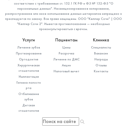
соответствии с требованиями ст. 152.1 ГК РФ и ФЗ № 152-ФЗ "О
персональных данных". Несанкционированное копирование,
распространение или иное использование данных материалов запрещено и
преследуется по закону. Все права защищены. ООО "Келлер Сочи" | ООО
"Келлер Сочи 2". Имеются противопоказания — необходимо
проконсультироваться с врачом.
Услуги
Пациентам
Клиника
Лечение зубов
Цены
Специалисты
Протезирование
Рассрочка
Вакансии
Ортодонтия
Лечение по ДМС
Награды
Хирургическая
Акции
Отзывы
стоматология
Налоговый вычет
Контакты
Имплантация
Гигиена полости
рта
Отбеливание
зубов
Детская
стоматология