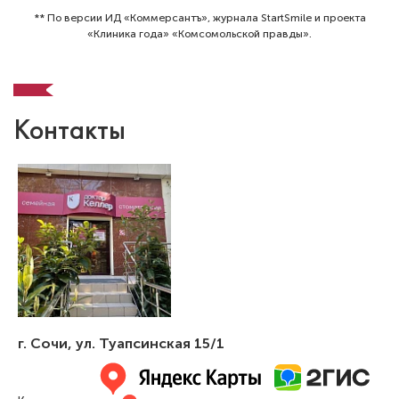
** По версии ИД «Коммерсантъ», журнала StartSmile и проекта
«Клиника года» «Комсомольской правды».
Контакты
Куринская Ольга Андреевна
Стоматолог-терапевт
Специальность: терапия
Стаж работы: 7 лет
г. Сочи
,
ул. Туапсинская 15/1