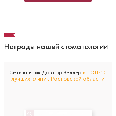
Стаж работы: 16 лет
Награды нашей стоматологии
Сеть клиник Доктор Келлер
в ТОП-10
Кл
лучших клиник Ростовской области
Бедикян Анастасия Евгеньевна
к
Cтоматолог-терапевт
Специальность: терапия
Стаж работы: 11 лет