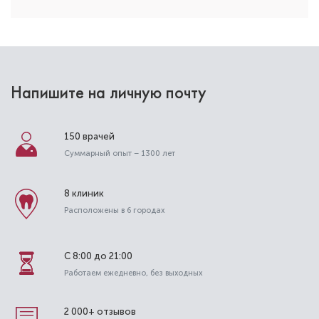
Напишите на личную почту
150 врачей
Абачараев Асадуллах
Суммарный опыт – 1300 лет
Мурсаидович
Стоматолог-терапевт
8 клиник
Специальность: терапия
Расположены в 6 городах
Стаж работы: 9 лет
С 8:00 до 21:00
Работаем ежедневно, без выходных
2 000+ отзывов