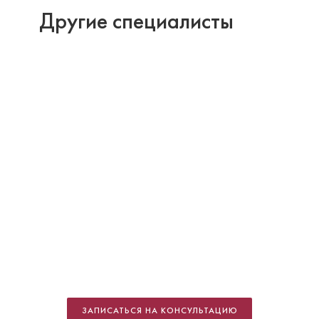
Другие специалисты
Гогия Тинатин Тенгизовна
Стоматолог-терапевт
Специальность: руководящий отдел,
ЗАПИСАТЬСЯ НА КОНСУЛЬТАЦИЮ
терапия