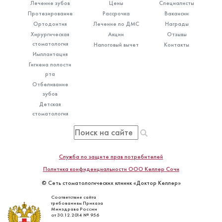
Лечение зубов
Цены
Специалисты
Протезирование
Рассрочка
Вакансии
Ортодонтия
Лечение по ДМС
Награды
Хирургическая
Акции
Отзывы
стоматология
Налоговый вычет
Контакты
Имплантация
Гигиена полости
рта
Отбеливание
зубов
Детская
стоматология
Служба по защите прав потребителей
Политика конфиденциальности ООО Келлер Сочи
© Сеть стоматологических клиник «Доктор Келлер»
Соответствие сайта
требованиям Приказа
Минздрава России
от 30.12.2014 № 956