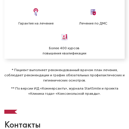
Зверев Алексей Владимирович
Гарантия на лечение
Лечение по ДМС
Стоматолог-терапевт
Специальность: терапия
Стаж работы: 4 года
Более 400 курсов
повышения квалификации
* Пациент выполняет рекомендованный врачом план лечения,
соблюдает рекомендации и график обязательных профилактических и
гигиенических осмотров⁠.
** По версии ИД «Коммерсантъ», журнала StartSmile и проекта
«Клиника года» «Комсомольской правды».
Контакты