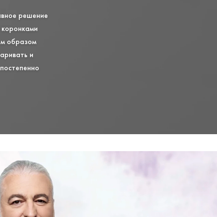
ивное решение
и коронками
им образом
аривать и
 постепенно