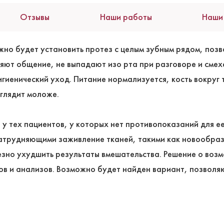
Отзывы
Наши работы
Наши
но будет установить протез с целым зубным рядом, позв
яют общение, не выпадают изо рта при разговоре и смех
игиенический уход. Питание нормализуется, кость вокру
ыглядит моложе.
у тех пациентов, у которых нет противопоказаний для е
атрудняющими заживление тканей, такими как новообраз
езно ухудшить результаты вмешательства. Решение о воз
ов и анализов. Возможно будет найден вариант, позвол