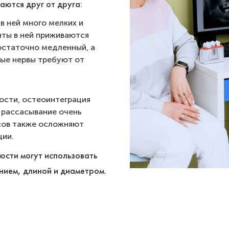
аются друг от друга:
 в ней много мелких и
нты в ней приживаются
остаточно медленный, а
ые нервы требуют от
кости, остеоинтеграция
 рассасывание очень
сов также осложняют
ции.
юсти могут использовать
нием, длиной и диаметром.