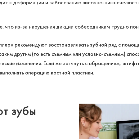
дит к деформации и заболеванию височно-нижнечелюстно
, что из-за нарушения дикции собеседникам трудно поня
лер» рекомендуют восстанавливать зубной ряд с помощь
аким другим (то есть съемным или условно-съемным) спо
ические изменения. Если же затянуть с обращением, штиф
выполнять операцию костной пластики.
ют зубы