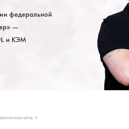
ции федеральной
лер» —
L и КЭМ
 имплантация зубов