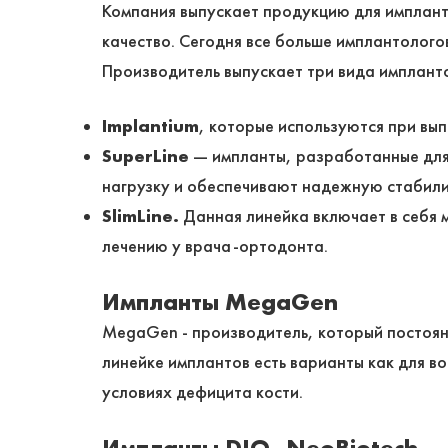
Компания выпускает продукцию для импланта
качество. Сегодня все больше имплантолого
Производитель выпускает три вида импланто
Implantium
, которые используются при вы
SuperLine
— импланты, разработанные дл
нагрузку и обеспечивают надежную стабили
SlimLine.
Данная линейка включает в себя 
лечению у врача-ортодонта.
Импланты MegaGen
MegaGen - производитель, который постоян
линейке имплантов есть варианты как для в
условиях дефицита кости.
Импланты DIO, NeoBiotech