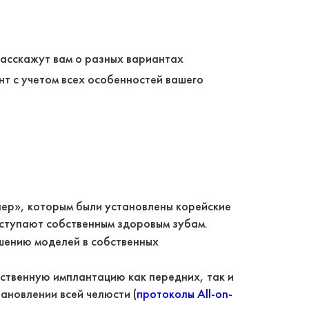
расскажут вам о разных вариантах
т с учетом всех особенностей вашего
лер», которым были установлены корейские
 уступают собственным здоровым зубам.
шению моделей в собственных
ственную имплантацию как передних, так и
ановлении всей челюсти (
протоколы All-on-