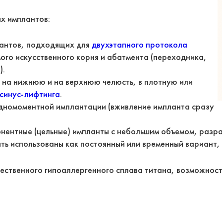
х имплантов:
лантов, подходящих для
двухэтапного протокола
мого искусственного корня и абатмента (переходника,
).
ы на нижнюю и на верхнюю челюсть, в плотную или
синус-лифтинга
.
 одномоментной имплантации (вживление импланта сразу
ентные (цельные) импланты с небольшим объемом, разра
ть использованы как постоянный или временный вариант, 
ественного гипоаллергенного сплава титана, возможност