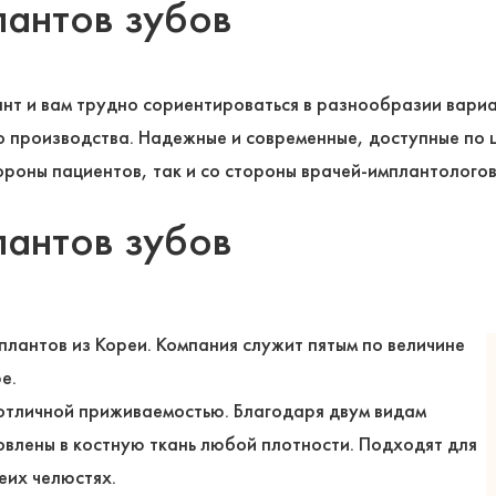
лантов зубов
т и вам трудно сориентироваться в разнообразии вари
о производства. Надежные и современные, доступные по 
ороны пациентов, так и со стороны врачей-имплантологов
лантов зубов
лантов из Кореи. Компания служит пятым по величине
е.
 отличной приживаемостью. Благодаря двум видам
новлены в костную ткань любой плотности. Подходят для
еих челюстях.