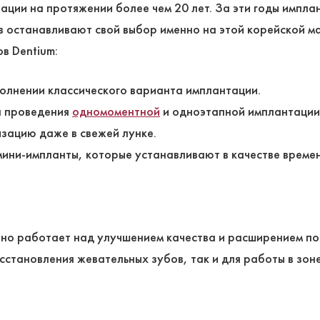
ции на протяжении более чем 20 лет. За эти годы импла
в останавливают свой выбор именно на этой корейской м
в Dentium:
полнении классического варианта имплантации.
я проведения
одномоментной
и одноэтапной имплантаци
зацию даже в свежей лунке.
мини-импланты, которые устанавливают в качестве времен
но работает над улучшением качества и расширением пок
осстановления жевательных зубов, так и для работы в зон