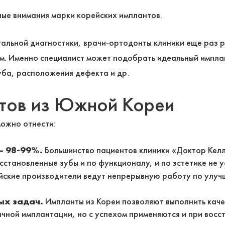
ные внимания марки корейских имплантов.
тальной диагностики, врачи-ортодонты клиники еще раз 
ом. Именно специалист может подобрать идеальный имплан
зуба, расположения дефекта и др.
нтов из Южной Кореи
ожно отнести:
— 98-99%.
Большинство пациентов клиники «Доктор Кел
сстановленные зубы и по функционалу, и по эстетике не
ские производители ведут непрерывную работу по улуч
ых задач.
Импланты из Кореи позволяют выполнить каче
чной имплантации, но с успехом применяются и при восст