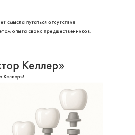
т смысла пугаться отсутствия
етом опыта своих предшественников.
ктор Келлер»
р Келлер»!