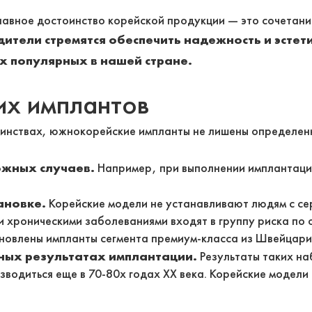
авное достоинство корейской продукции — это сочетание
ители стремятся обеспечить надежность и эстет
х популярных в нашей стране.
их имплантов
оинствах, южнокорейские импланты не лишены определен
ложных случаев.
Например, при выполнении имплантаци
ановке.
Корейские модели не устанавливают людям с с
и хроническими заболеваниями входят в группу риска по
ановлены импланты сегмента премиум-класса из Швейцари
ных результатах имплантации.
Результаты таких на
водиться еще в 70-80х годах ХХ века. Корейские модели 